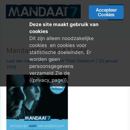
Ga
Accepteer
naar
Cookies
Menu
de
inhoud
Deze site maakt gebruik van
cookies
Dit zijn alleen noodzakelijke
cookies en cookies voor
Mandaat7_posterA4.indd
statistische doeleinden. Er
worden geen
Laat een reactie achter
/ Door
Theo Verboom
/
20 januari
persoonsgegevens
2016
verzameld.
Zie de
{{privacy_page}},